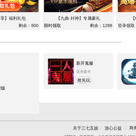
专享】福利礼包
【九曲·封神】专属豪礼
【
剩余：800
限时领取
剩余：1288
登录领取
新开鬼服
送充值卡
抢先玩
袭版
商
关于三七互娱
游心公益