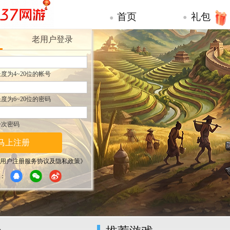
首页
礼包
●
●
老用户登录
度为4~20位的帐号
度为6~20位的密码
一次密码
马上注册
用户注册服务协议及隐私政策》
：