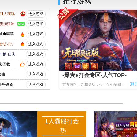
行
推荐游戏
1人爽玩·
进入游戏
·资源狂吃
进入游戏
修仙◆嘻嘻
进入游戏
·赞助可打
进入游戏
00抽·仙侠
进入游戏
·秒回收
进入游戏
修仙
进入游戏
-爆爽●打金专区-人气TOP-
[新
爆率·新篇
进入游戏
官方热区：九职爽玩，少一个都要闹！
1人霸服打金·
热