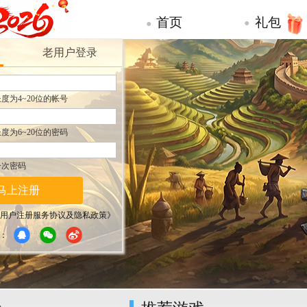
首页
礼包
●
●
老用户登录
度为4~20位的帐号
度为6~20位的密码
一次密码
马上注册
用户注册服务协议及隐私政策》
：