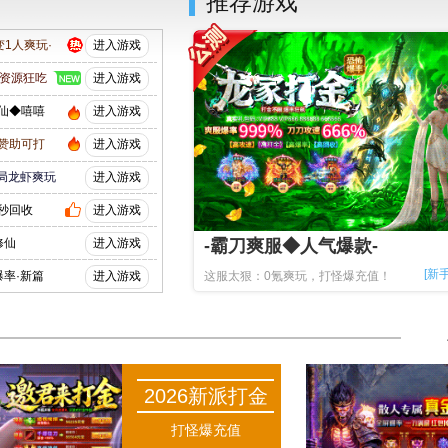
行
推荐游戏
1人爽玩·
进入游戏
·资源狂吃
进入游戏
修仙◆嘻嘻
进入游戏
·赞助可打
进入游戏
开局龙虾爽玩
进入游戏
·秒回收
进入游戏
修仙
进入游戏
-霸刀爽服◆人气爆款-
[新
爆率·新篇
进入游戏
这服太狠：0氪爽玩，打怪爆充值！
2026新派打金
打怪爆充值