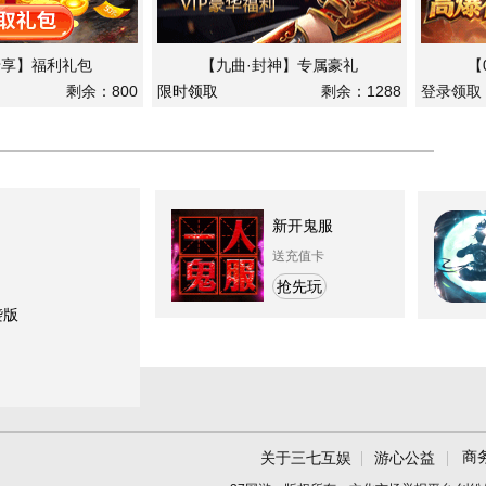
专享】福利礼包
【九曲·封神】专属豪礼
【
剩余：800
限时领取
剩余：1288
登录领取
新开鬼服
送充值卡
抢先玩
袭版
商
关于三七互娱
游心公益